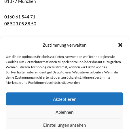
81377 München
0160 61 544 71
089 23 05 88 50
coaching@dr-d-schwarz.de
Zustimmung verwalten
Bitte beachten Sie: Bei der schamanischen Arbeit handelt es sich um eine
Um dir ein optimales Erlebnis zu bieten, verwenden wir Technologien wie
nicht-wissenschaftliche Methode, die nicht die differenzierte Diagnostik
Cookies, um Geräteinformationen zu speichern und/oder darauf zuzugreifen.
und Therapie bei einem Arzt ersetzt. Ich weise darauf hin, dass die
Wenn du diesen Technologien zustimmst, können wir Daten wie das
Surfverhalten oder eindeutige IDs auf dieser Website verarbeiten. Wenn du
Konsultation auf eigenes Risiko geschieht und keine Haftung
deine Zustimmung nicht erteilst oder zurückziehst, können bestimmte
übernommen werden kann.
Merkmale und Funktionen beeinträchtigt werden.
Auch wenn in den Texten dieser Website durchgehend die männliche
Form verwendet wird, ist eine Benachteiligung der Geschlechter im Sinne
des Allgemeinen Gleichbehandlungsgesetzes (AGG) weder intendiert
Akzeptieren
noch gewollt.
Ablehnen
Neve
| Präsentiert von
WordPress
Einstellungen ansehen
Individuelle Lebensberatung und berufliches Coaching